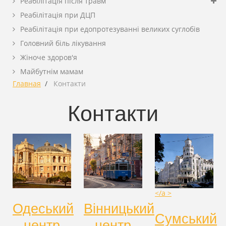
Реабілітація після травм
Реабілітація при ДЦП
Реабілітація при едопротезуванні великих суглобів
Головний біль лікування
Жіноче здоров'я
Майбутнім мамам
Главная
Контакти
Контакти
</a >
Одеський
Вінницький
Сумський
центр
центр