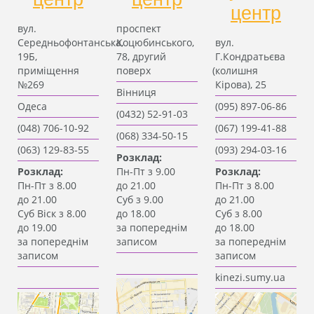
центр
вул.
проспект
Середньофонтанська,
Коцюбинського,
вул.
19Б,
78, другий
Г.Кондратьєва
приміщення
поверх
(колишня
№269
Кірова), 25
Вінниця
Одеса
(095
) 897-06-86
(0432
) 52-91-03
(048
) 706-10-92
(067
) 199-41-88
(068
) 334-50-15
(063
) 129-83-55
(093
) 294-03-16
Розклад:
Розклад:
Пн-Пт з 9.00
Розклад:
Пн-Пт з 8.00
до 21.00
Пн-Пт з 8.00
до 21.00
Суб з 9.00
до 21.00
Суб Віск з 8.00
до 18.00
Суб з 8.00
до 19.00
за попереднім
до 18.00
за попереднім
записом
за попереднім
записом
записом
kinezi.sumy.ua