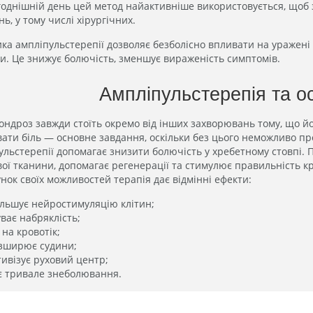
годнішній день цей метод найактивніше використовується, щоб 
ь, у тому числі хірургічних.
ка ампліпульстерепії дозволяє безболісно впливати на уражені
и. Це знижує болючість, зменшує вираженість симптомів.
Ампліпульстерепія та о
ондроз завжди стоїть окремо від інших захворювань тому, що йо
вати біль — основне завдання, оскільки без цього неможливо пр
ульстерепії допомагає знизити болючість у хребетному стовпі.
ої тканини, допомагає регенерації та стимулює правильність кр
унок своїх можливостей терапія дає відмінні ефекти:
ільшує нейростимуляцію клітин;
уває набряклість;
є на кровотік;
зширює судини;
тивізує руховий центр;
є тривале знеболювання.