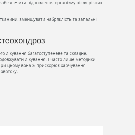
забезпечити відновлення організму після різних
 тканини, зменшувати набряклість та запальні
стеохондроз
го лікування багатоступеневе та складне.
одовжувати лікування. І часто лише методики
 При цьому вона ж прискорює харчування
овотоку.