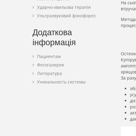
На сьо
Ударно-хвильова терапія
втручан
Ультразвуковий фонофорез
Методи
процес
Додаткова
інформація
Остеох
Пациентам
Купіру
Фотогалерея
ампліп
хрящов
Литература
За рах
Уникальность системы
зб
ус
ді
ро
ак
да