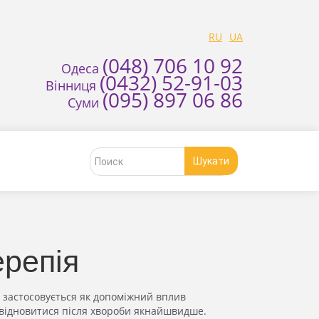
RU
UA
(048) 706 10 92
Одеса
(0432) 52-91-03
Вінниця
(095) 897 06 86
Суми
Шукати
репія
ії, застосовується як допоміжний вплив
 відновитися після хвороби якнайшвидше.