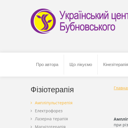
Про автора
Що лікуємо
Кінезітерапі
Главна
Фізіотерапія
Ампліпульстерепія
Електрофорез
Лазерна терапія
Ампліп
при рі
Магнітотерапія