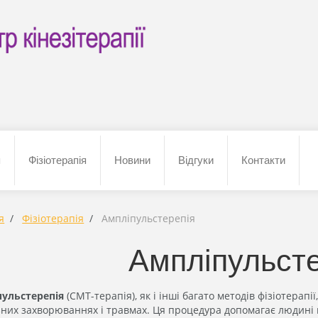
я
Фізіотерапія
Новини
Відгуки
Контакти
я
Фізіотерапія
Ампліпульстерепія
Ампліпульсте
ульстерепія
(СМТ
-терапія), як і інші багато методів фізіотерап
зних захворюваннях і травмах. Ця процедура допомагає людині