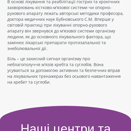
В основі лікування та реабілітації гострих та хронічних
захворювань кістково-м'язової системи чи опорно-
рухового апарату лежать авторські методики професора,
доктора медичних наук Бубновського С.М. Вперше у
світовій практиці при лікуванні опорно-рухового
апарату він звернувся до м'язової системи організму
людини, як до основного лікувального фактора, що
замінює лікарські препарати протизапальної та
знеболювальної дії.
Біль – це захисний сигнал організму про
неблагополуччя м'язів хребта та суглобів. Вона
усувається за допомогою активних та безпечних вправ
на лікувальних тренажерах без осьового навантаження
на хребет та суглоби.
Наші центри та