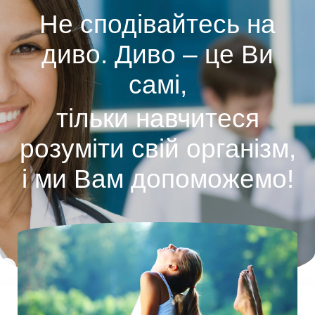
Не сподівайтесь на
диво. Диво – це Ви
Щастя –
Без власних зусиль
самі,
це коли нічого не
хворобу не подолати!
тільки навчитеся
болить!
розуміти свій організм,
і ми Вам допоможемо!