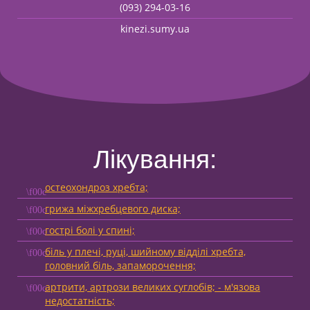
(093) 294-03-16
kinezi.sumy.ua
Лікування:
остеохондроз хребта;
грижа міжхребцевого диска;
гострі болі у спині;
біль у плечі, руці, шийному відділі хребта,
головний біль, запаморочення;
артрити, артрози великих суглобів; - м'язова
недостатність;