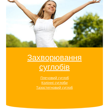
Захворювання
суглобів
Плечовий суглоб
Колінні суглоби
Тазостегновий суглоб