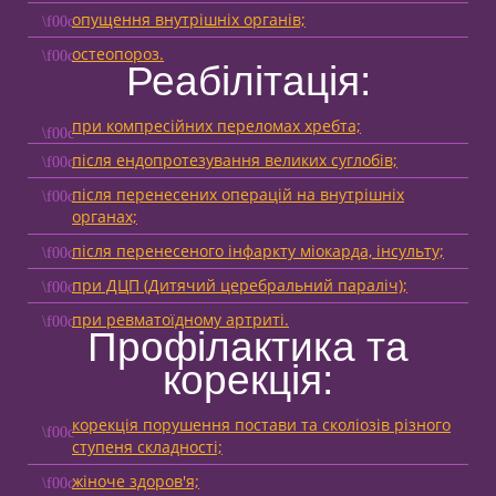
опущення внутрішніх органів;
остеопороз.
Реабілітація:
при компресійних переломах хребта;
після ендопротезування великих суглобів;
після перенесених операцій на внутрішніх
органах;
після перенесеного інфаркту міокарда, інсульту;
при ДЦП (Дитячий церебральний параліч);
при ревматоїдному артриті.
Профілактика та
корекція:
корекція порушення постави та сколіозів різного
ступеня складності;
жіноче здоров'я;