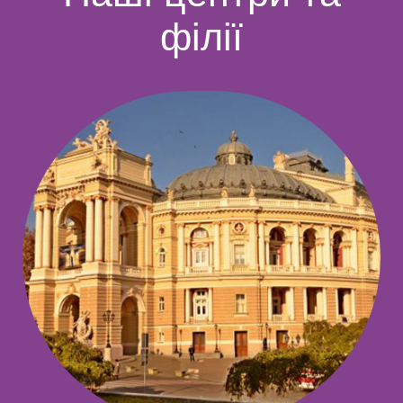
філії