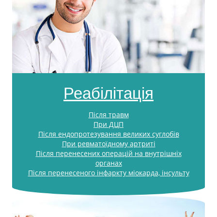
Реабілітація
Після травм
При ДЦП
Після ендопротезування великих суглобів
При ревматоїдному артриті
Після перенесених операцій на внутрішніх
органах
Після перенесеного інфаркту міокарда, інсульту