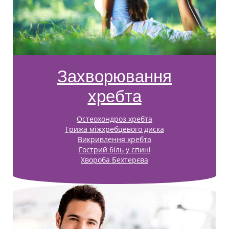
Захворювання
хребта
Остеохондроз хребта
Грижа міжхребцевого диска
Викривлення хребта
Гострий біль у спині
Хвороба Бехтерєва