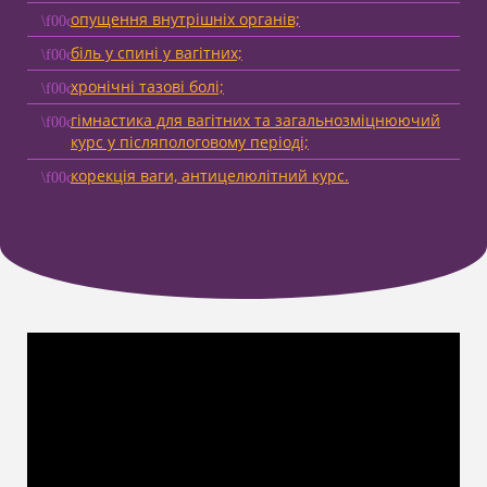
опущення внутрішніх органів;
біль у спині у вагітних;
хронічні тазові болі;
гімнастика для вагітних та загальнозміцнюючий
курс у післяпологовому періоді;
корекція ваги, антицелюлітний курс.